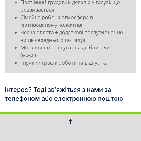
Постійний трудовий договір у галузі, що
розвивається
Сімейна робоча атмосфера в
мотивованому колективі
Чесна оплата + додаткові послуги значно
вище середнього по галузі
Можливості просування до бригадира
(м,ж,г)
Гнучкий графік роботи та відпустка
Інтерес? Тоді зв’яжіться з нами за
телефоном або електронною поштою